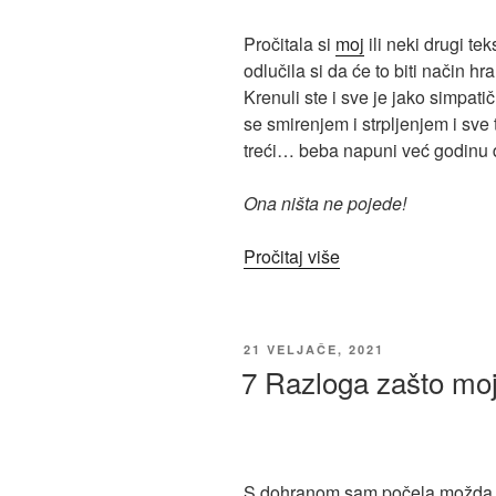
Pročitala si
moj
ili neki drugi te
odlučila si da će to biti način hr
Krenuli ste i sve je jako simpati
se smirenjem i strpljenjem i sve 
treći… beba napuni već godinu d
Ona ništa ne pojede!
Pročitaj više
21 VELJAČE, 2021
7 Razloga zašto mo
S dohranom sam počela možda tj