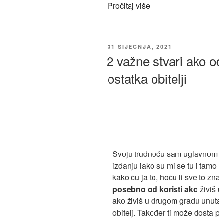
Pročitaj više
31 SIJEČNJA, 2021
2 važne stvari ako o
ostatka obitelji
Svoju trudnoću sam uglavnom 
izdanju iako su mi se tu i tam
kako ću ja to, hoću li sve to znat
posebno od koristi ako
živiš 
ako živiš u drugom gradu unutar
obitelj. Također ti može dosta