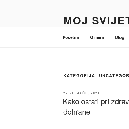
MOJ SVIJE
Mirta Primorac Šejić
Početna
O meni
Blog
KATEGORIJA:
UNCATEGOR
27 VELJAČE, 2021
Kako ostati pri zdra
dohrane