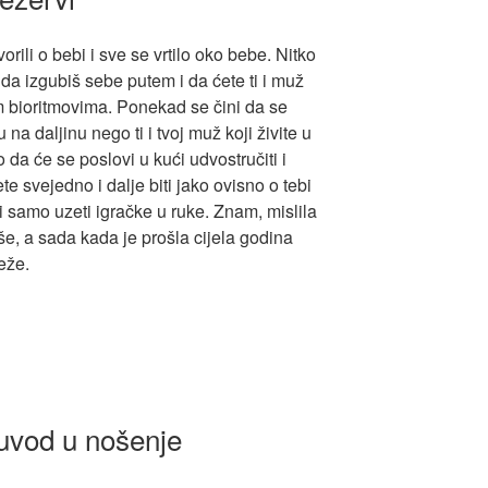
ili o bebi i sve se vrtilo oko bebe. Nitko
da izgubiš sebe putem i da ćete ti i muž
tim bioritmovima. Ponekad se čini da se
 na daljinu nego ti i tvoj muž koji živite u
 da će se poslovi u kući udvostručiti i
te svejedno i dalje biti jako ovisno o tebi
i samo uzeti igračke u ruke. Znam, mislila
še, a sada kada je prošla cijela godina
teže.
uvod u nošenje