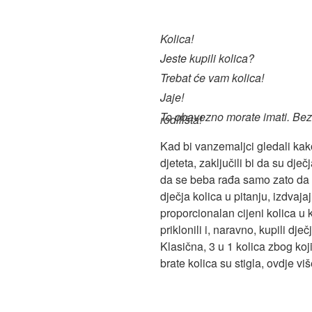
Kolica!
Jeste kupili kolica?
Trebat će vam kolica!
Jaje!
To obavezno morate imati. Bez 
rodilišta!
Kad bi vanzemaljci gledali ka
djeteta, zaključili bi da su dječ
da se beba rađa samo zato da bi
dječja kolica u pitanju, izdvajaj
proporcionalan cijeni kolica u 
priklonili i, naravno, kupili dje
Klasična, 3 u 1 kolica zbog kojih 
brate kolica su stigla, ovdje v