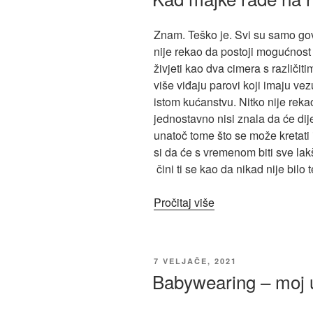
Znam. Teško je. Svi su samo govor
nije rekao da postoji mogućnost 
živjeti kao dva cimera s različi
više viđaju parovi koji imaju vezu
istom kućanstvu. Nitko nije rekao
jednostavno nisi znala da će dije
unatoč tome što se može kretati 
si da će s vremenom biti sve lak
čini ti se kao da nikad nije bilo 
Pročitaj više
7 VELJAČE, 2021
Babywearing – moj 