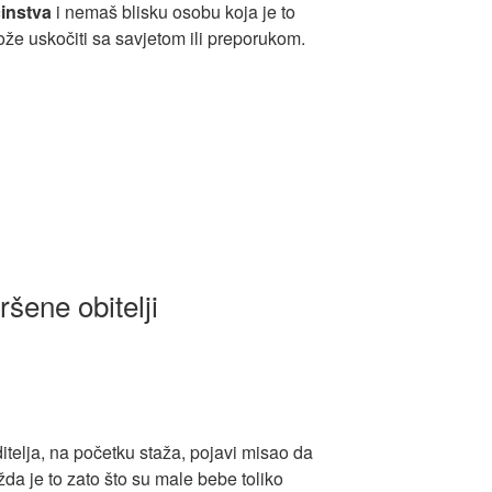
činstva
i nemaš blisku osobu koja je to
može uskočiti sa savjetom ili preporukom.
ršene obitelji
telja, na početku staža, pojavi misao da
žda je to zato što su male bebe toliko