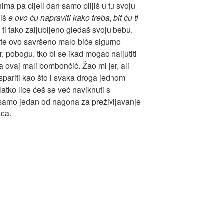
ima pa cijeli dan samo piljiš u tu svoju
liš
e ovo ću napraviti kako treba, bit ću ti
 ti tako zaljubljeno gledaš svoju bebu,
 te ovo savršeno malo biće sigurno
r, pobogu, tko bi se ikad mogao naljutiti
na ovaj mali bombončić. Žao mi jer, ali
ispariti kao što i svaka droga jednom
latko lice ćeš se već naviknuti s
samo jedan od nagona za preživljavanje
aca.