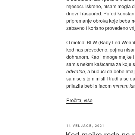
mjeseci. Iskreno, nisam mogla d
dnevni raspored. Pored konstantn
pripremanje obroka koje beba
n
zabavno i korisno provedeno vr
O metodi BLW (Baby Led Weani
kod nas prevedeno, pojma nisam
dohranom. Kao i mnoge majke i 
sam s nekim kašicama za koje 
odvratno
, a budući da bebe imaj
sam se s tom misli i trudila se 
prilazila bebi s facom
mmmm kako
Pročitaj više
14 VELJAČE, 2021
Kad majke rade na r