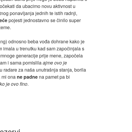
očekati da ubacimo novu aktivnost u
og ponavljanja jednih te istih radnji,
eće
pojesti jednostavno se činilo super
ijeme.
ng) odnosno beba vođa dohrane kako je
 imala u trenutku kad sam započinjala s
mnoge generacije prije mene, započela
sam i sama pomislila
ajme ovo je
u radare za naša unutrašnja stanja, borila
da mi ona
ne padne
na pamet pa bi
 je ovo fino
.
ezervi