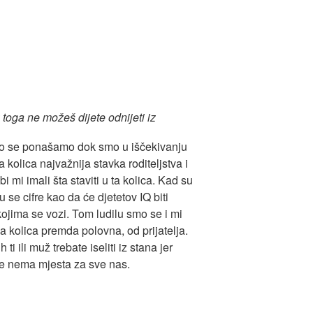
toga ne možeš dijete odnijeti iz
ko se ponašamo dok smo u iščekivanju
ja kolica najvažnija stavka roditeljstva i
 mi imali šta staviti u ta kolica. Kad su
u se cifre kao da će djetetov IQ biti
kojima se vozi. Tom ludilu smo se i mi
čja kolica premda polovna, od prijatelja.
ti ili muž trebate iseliti iz stana jer
iše nema mjesta za sve nas.