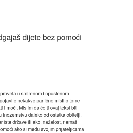
dgajaš dijete bez pomoći
provela u smirenom i opuštenom
o pojavile nekakve panične misli o tome
i i moći. Mislim da će ti ovaj tekst biti
u inozemstvu daleko od ostatka obitelji,
 iste države ili ako, nažalost, nemaš
 pomoći ako si među svojim prijateljicama