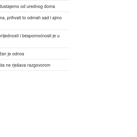
odustajemo od urednog doma
ma, prihvati to odmah sad i ajmo
rijednosti i bespomoćnosti je u
žan je odnos
šta ne rješava razgovorom