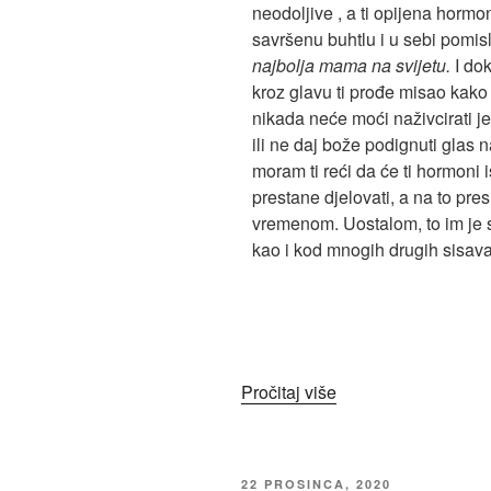
neodoljive , a ti opijena hormon
savršenu buhtlu i u sebi pomis
najbolja mama na svijetu.
I dok
kroz glavu ti prođe misao kako
nikada neće moći naživcirati je
ili ne daj bože podignuti glas 
moram ti reći da će ti hormoni 
prestane djelovati, a na to pres
vremenom. Uostalom, to im je 
kao i kod mnogih drugih sisav
Pročitaj više
22 PROSINCA, 2020