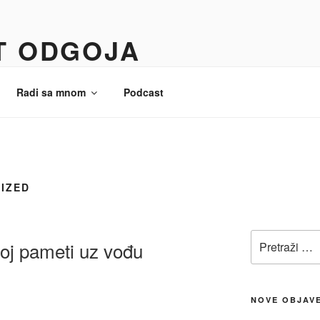
T ODGOJA
Radi sa mnom
Podcast
IZED
voj pameti uz vođu
NOVE OBJAV