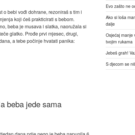
Evo zašto ne 
kst o bebi vođi dohrane, rezoniraš s tim i
Ako si loša ma
anjenja koji ćeš prakticirati s bebom.
dalje
čno, beba je musava i slatka, naoružala si
teče glatko. Prođe prvi mjesec, drugi,
Osjećaj manje v
ana, a tebe počinje hvatati panika:
tvojim rukama
Jebeš grah! Va
S djecom se ni
ja beba jede sama
edan dana prije nego je beba napunila 6