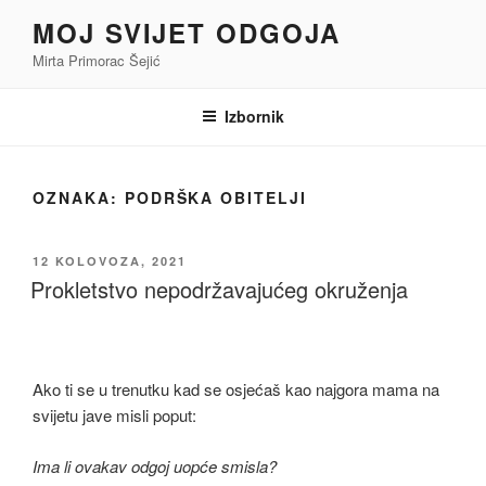
Preskoči
MOJ SVIJET ODGOJA
na
Mirta Primorac Šejić
sadržaj
Izbornik
OZNAKA:
PODRŠKA OBITELJI
OBJAVLJENO
12 KOLOVOZA, 2021
Prokletstvo nepodržavajućeg okruženja
Ako ti se u trenutku kad se osjećaš kao najgora mama na
svijetu jave misli poput:
Ima li ovakav odgoj uopće smisla?