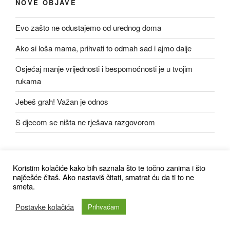
NOVE OBJAVE
Evo zašto ne odustajemo od urednog doma
Ako si loša mama, prihvati to odmah sad i ajmo dalje
Osjećaj manje vrijednosti i bespomoćnosti je u tvojim
rukama
Jebeš grah! Važan je odnos
S djecom se ništa ne rješava razgovorom
Koristim kolačiće kako bih saznala što te točno zanima i što
najčešće čitaš. Ako nastaviš čitati, smatrat ću da ti to ne
smeta.
Ponosno pokreće WordPress
Postavke kolačića
Prihvaćam
Social media & sharing icons powered by
UltimatelySocial