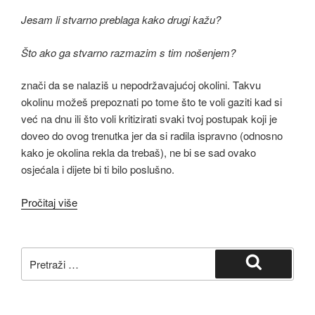
Jesam li stvarno preblaga kako drugi kažu?
Što ako ga stvarno razmazim s tim nošenjem?
znači da se nalaziš u nepodržavajućoj okolini. Takvu
okolinu možeš prepoznati po tome što te voli gaziti kad si
već na dnu ili što voli kritizirati svaki tvoj postupak koji je
doveo do ovog trenutka jer da si radila ispravno (odnosno
kako je okolina rekla da trebaš), ne bi se sad ovako
osjećala i dijete bi ti bilo poslušno.
Pročitaj više
Pretraži:
Pretraži